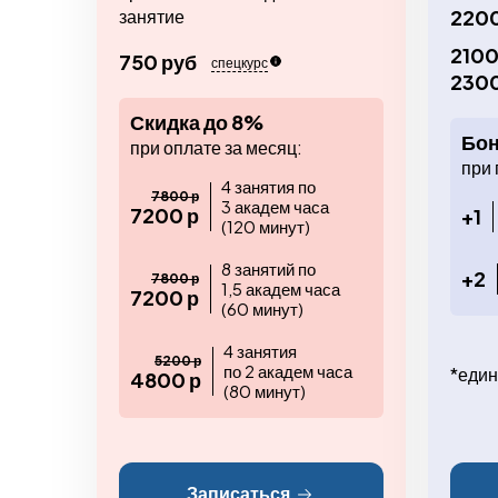
занятие
2200
2100
750 руб
спецкурс
2300
Скидка до 8%
Бон
при оплате за месяц:
при 
4 занятия по
7800 р
3 академ часа
7200 р
+1
(120 минут)
8 занятий по
+2
7800 р
1,5 академ часа
7200 р
(60 минут)
4 занятия
5200 р
по 2 академ часа
*един
4800 р
(80 минут)
Записаться