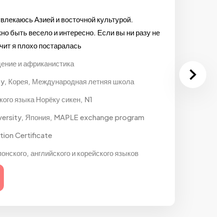
влекаюсь Азией и восточной культурой.
но быть весело и интересно. Если вы ни разу не
чит я плохо постаралась
ение и африканистика
ty, Корея, Международная летняя школа
ого языка Норёку сикен, N1
versity, Япония, MAPLE exchange program
ion Certificate
понского, английского и корейского языков