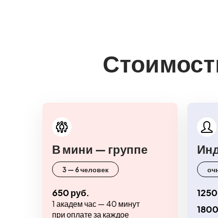
Стоимост
В мини — группе
Ин
3 — 6 человек
оч
650 руб.
1250
1 академ час — 40 минут
1800
при оплате за каждое