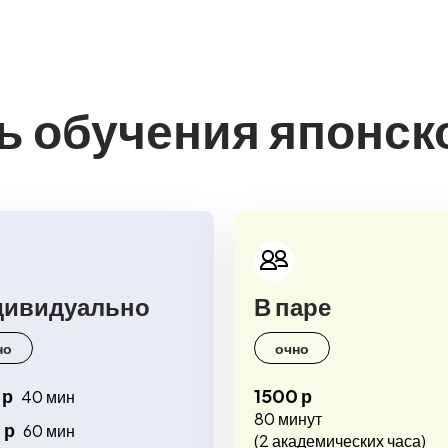
ь обучения японск
дивидуально
В паре
но
очно
 р
1500 р
40 мин
80 минут
 р
60 мин
(2 академических часа)