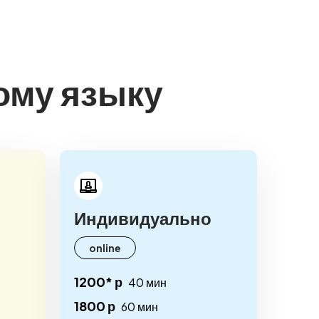
ому языку
Индивидуально
online
1200* р
40 мин
1800 р
60 мин