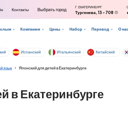
Г. ЕКАТЕРИНБУРГ
Выбрать город
йн
Контакты
Тургенева, 13 - 708
ослым
Компании
Цены
Набор
Перевод
О на
кий
Испанский
Итальянский
Китайский
й язык
Японский для детей в Екатеринбурге
ей в Екатеринбурге