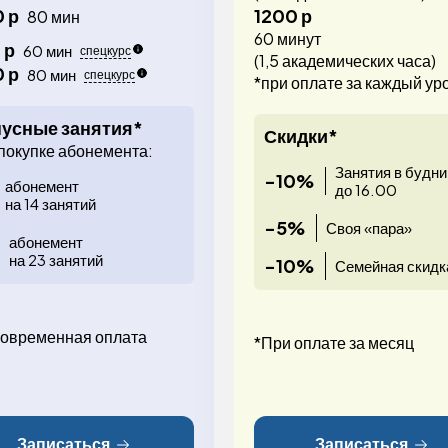
 р
1200 р
80 мин
60 минут
 р
60 мин
спецкурс
(1,5 академических часа)
 р
80 мин
спецкурс
*при оплате за каждый ур
усные занятия*
Скидки*
покупке абонемента:
Занятия в будни
-10%
абонемент
до 16.00
на 14 занятий
-5%
Своя «пара»
абонемент
на 23 занятий
-10%
Семейная скидк
овременная оплата
*При оплате за месяц
Записаться
Записаться