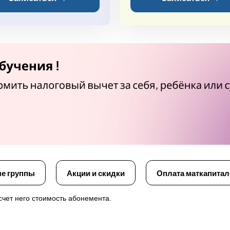
е группы
Акции и скидки
Оплата маткапита
счет него стоимость абонемента.