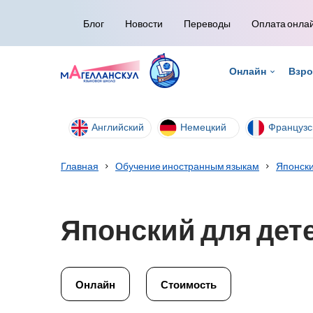
Блог
Новости
Переводы
Оплата онла
Онлайн
Взр
Английский
Немецкий
Французс
Главная
Обучение иностранным языкам
Японски
Японский для дет
Онлайн
Стоимость