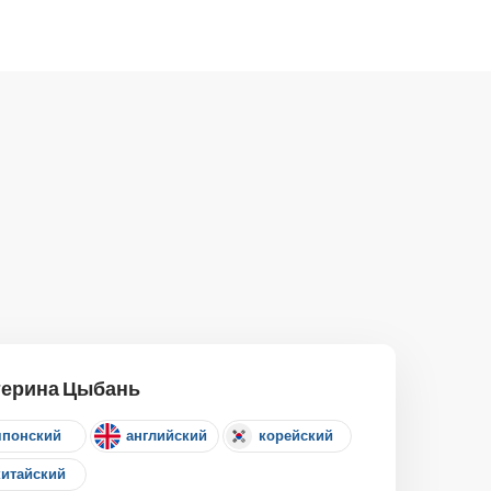
терина Цыбань
японский
английский
корейский
китайский