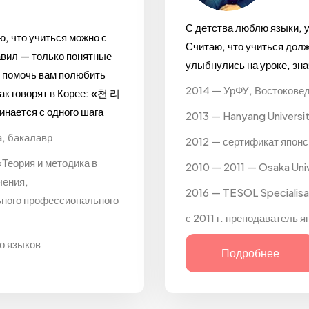
С детства люблю языки, у
ю, что учиться можно с
Считаю, что учиться долж
авил — только понятные
улыбнулись на уроке, зна
— помочь вам полюбить
2014 — УрФУ, Востоковед
ак говорят в Корее: «천 리
ается с одного шага
2013 — Hanyang Universi
, бакалавр
2012 — сертификат японск
Теория и методика в
2010 — 2011 — Osaka Uni
чения,
2016 — TESOL Specialisat
ьного профессионального
с 2011 г. преподаватель я
го языков
Подробнее