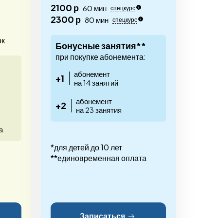
2100 р
60 мин
спецкурс
2300 р
80 мин
спецкурс
ок
Бонусные занятия**
при покупке абонемента:
абонемент
+1
на 14 занятий
абонемент
+2
на 23 занятия
а
*для детей до 10 лет
**единовременная оплата
Записаться