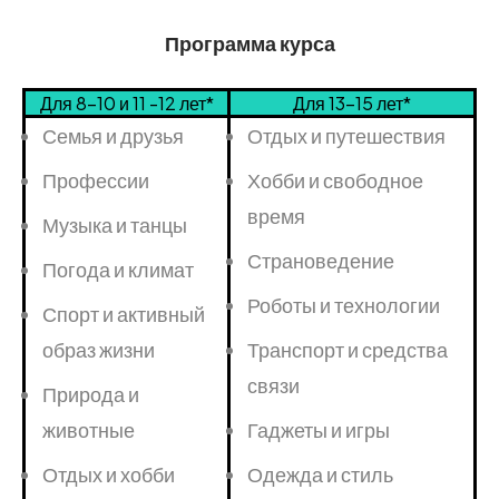
Программа курса
Для 8-10 и 11 -12 лет*
Для 13-15 лет*
Семья и друзья
Отдых и путешествия
Профессии
Хобби и свободное
время
Музыка и танцы
Страноведение
Погода и климат
Роботы и технологии
Спорт и активный
образ жизни
Транспорт и средства
связи
Природа и
животные
Гаджеты и игры
Отдых и хобби
Одежда и стиль